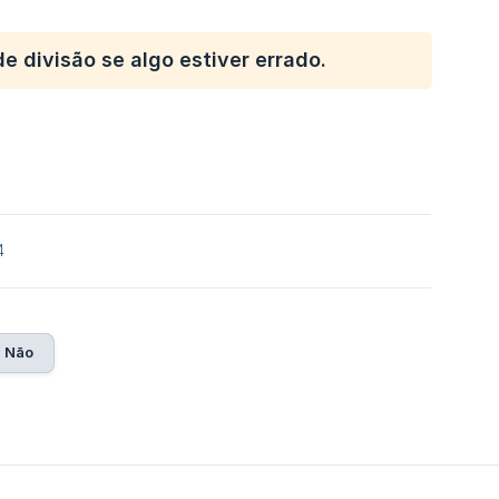
e divisão se algo estiver errado.
4
Não