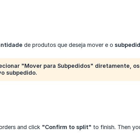
ntidade
de produtos que deseja mover e o
subpedi
lecionar
"Mover para Subpedidos"
diretamente, os
vo subpedido
.
 orders and click
"Confirm to split"
to finish. Then you